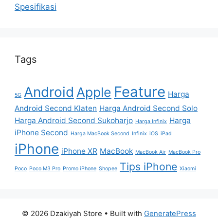
Spesifikasi
Tags
Feature
Android
Apple
Harga
5G
Android Second Klaten
Harga Android Second Solo
Harga Android Second Sukoharjo
Harga
Harga Infinix
iPhone Second
Harga MacBook Second
Infinix
iOS
iPad
iPhone
iPhone XR
MacBook
MacBook Air
MacBook Pro
Tips iPhone
Poco
Poco M3 Pro
Promo iPhone
Shopee
Xiaomi
© 2026 Dzakiyah Store
• Built with
GeneratePress