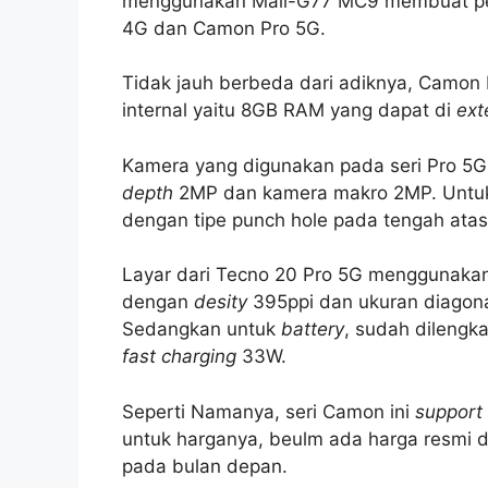
menggunakan Mali-G77 MC9 membuat per
4G dan Camon Pro 5G.
Tidak jauh berbeda dari adiknya, Camon 
internal yaitu 8GB RAM yang dapat di
ext
Kamera yang digunakan pada seri Pro 
depth
2MP dan kamera makro 2MP. Untu
dengan tipe punch hole pada tengah atas 
Layar dari Tecno 20 Pro 5G menggunaka
dengan
desity
395ppi dan ukuran diagonal
Sedangkan untuk
battery
, sudah dilengk
fast charging
33W.
Seperti Namanya, seri Camon ini
support
untuk harganya, beulm ada harga resmi 
pada bulan depan.