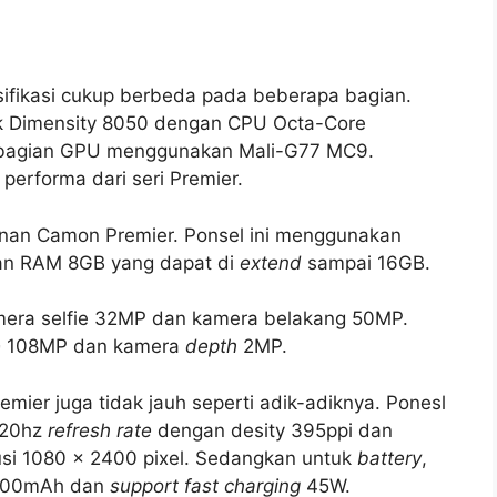
esifikasi cukup berbeda pada beberapa bagian.
 Dimensity 8050 dengan CPU Octa-Core
 bagian GPU menggunakan Mali-G77 MC9.
erforma dari seri Premier.
nan Camon Premier. Ponsel ini menggunakan
an RAM 8GB yang dapat di
extend
sampai 16GB.
mera selfie 32MP dan kamera belakang 50MP.
e
108MP dan kamera
depth
2MP.
ier juga tidak jauh seperti adik-adiknya. Ponesl
120hz
refresh rate
dengan desity 395ppi dan
lusi 1080 x 2400 pixel. Sedangkan untuk
battery
,
5000mAh dan
support fast charging
45W.