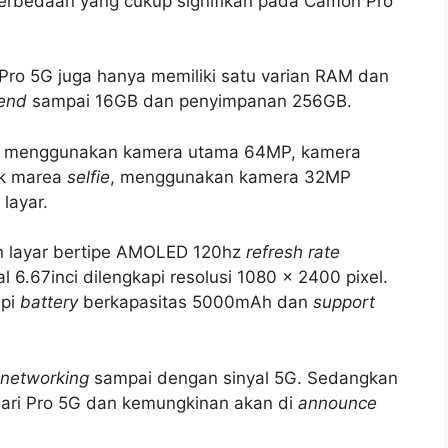
bedaan yang cukup signifikan pada Camon Pro
Pro 5G juga hanya memiliki satu varian RAM dan
end
sampai 16GB dan penyimpanan 256GB.
5G menggunakan kamera utama 64MP, kamera
k marea
selfie
, menggunakan kamera 32MP
layar.
n layar bertipe AMOLED 120hz
refresh rate
 6.67inci dilengkapi resolusi 1080 x 2400 pixel.
api
battery
berkapasitas 5000mAh dan
support
 networking
sampai dengan sinyal 5G. Sedangkan
dari Pro 5G dan kemungkinan akan di
announce