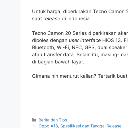
Untuk harga, diperkirakan Tecno Camon 
saat
release
di Indonesia.
Tecno Camon 20 Series diperkirakan akan
dipoles dengan
user interface
HiOS 13. Fi
Bluetooth, Wi-Fi, NFC, GPS, dual speake
atau transfer data. Selain itu, masing-ma
di bagian bawah layar.
Gimana nih menurut kalian? Tertarik bua
Categories
Berita dan Tips
Oppo A18, Spesifikasi dan Tanggal Release