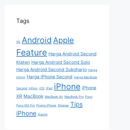
Tags
Android
Apple
5G
Feature
Harga Android Second
Klaten
Harga Android Second Solo
Harga Android Second Sukoharjo
Harga
Harga iPhone Second
Infinix
Harga MacBook
iPhone
iPhone
Second
Infinix
iOS
iPad
XR
MacBook
MacBook Air
MacBook Pro
Poco
Tips
Poco M3 Pro
Promo iPhone
Shopee
iPhone
Xiaomi