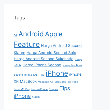
Tags
Android
Apple
5G
Feature
Harga Android Second
Klaten
Harga Android Second Solo
Harga Android Second Sukoharjo
Harga
Harga iPhone Second
Infinix
Harga MacBook
iPhone
iPhone
Second
Infinix
iOS
iPad
XR
MacBook
MacBook Air
MacBook Pro
Poco
Tips
Poco M3 Pro
Promo iPhone
Shopee
iPhone
Xiaomi