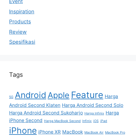
Event
Inspiration
Products
Review
Spesifikasi
Tags
Feature
Android
Apple
Harga
5G
Android Second Klaten
Harga Android Second Solo
Harga Android Second Sukoharjo
Harga
Harga Infinix
iPhone Second
Harga MacBook Second
Infinix
iOS
iPad
iPhone
iPhone XR
MacBook
MacBook Air
MacBook Pro