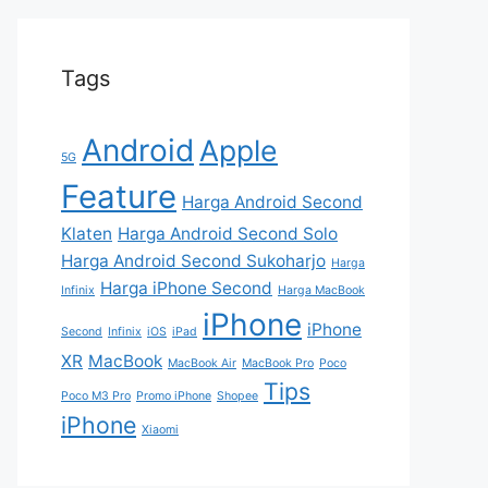
Tags
Android
Apple
5G
Feature
Harga Android Second
Klaten
Harga Android Second Solo
Harga Android Second Sukoharjo
Harga
Harga iPhone Second
Infinix
Harga MacBook
iPhone
iPhone
Second
Infinix
iOS
iPad
XR
MacBook
MacBook Air
MacBook Pro
Poco
Tips
Poco M3 Pro
Promo iPhone
Shopee
iPhone
Xiaomi