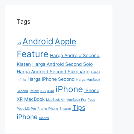
Tags
Android
Apple
5G
Feature
Harga Android Second
Klaten
Harga Android Second Solo
Harga Android Second Sukoharjo
Harga
Harga iPhone Second
Infinix
Harga MacBook
iPhone
iPhone
Second
Infinix
iOS
iPad
XR
MacBook
MacBook Air
MacBook Pro
Poco
Tips
Poco M3 Pro
Promo iPhone
Shopee
iPhone
Xiaomi